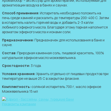
Ароманобор – аксессуар для ароматерапии, используемый для
Можжевельник)
ароматизации воздуха в банях и саунах.
quantity
Способ применения:
Испаритель необходимо положить на
печь среди камней и раскалить до температуры 200-400 С. Затем
в испаритель налить горячей воды и добавить 2-3 капли
любимого эфирного масла. Благодаря этому парная наполнится
ароматом эфирного масла и ионами соли.
Предназначение:
Предназначен для использования в бане и
сауне.
Состав:
Природная каменная соль, пищевой краситель, 100%
натуральное эфирное масло можжевельника.
Срок годности:
3 года.
Условия хранения:
Хранить отдельно от пищевых продуктов при
температуре не выше 25 С в закрытом флаконе.
Комплектность:
соляной испаритель 700 г, масло эфирное
Можжевельника 15 мл
Реквизиты компании