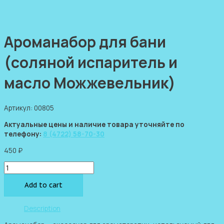
Ароманабор для бани
(соляной испаритель и
масло Можжевельник)
Артикул: 00805
Актуальные цены и наличие товара уточняйте по
телефону:
8 (4722) 58-70-30
450
₽
Ароманабор
для
бани
Add to cart
(соляной
испаритель
Description
и
масло