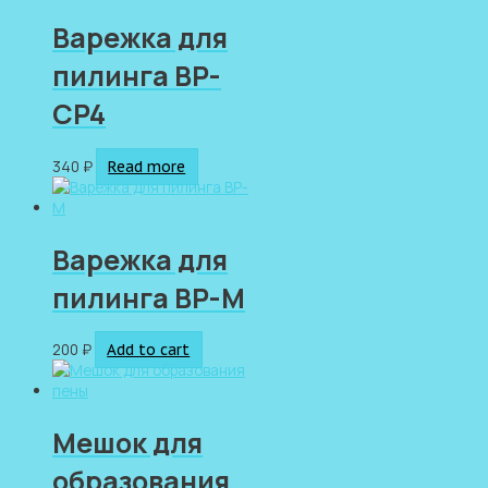
Варежка для
пилинга ВP-
СP4
340
₽
Read more
Варежка для
пилинга ВР-М
200
₽
Add to cart
Мешок для
образования