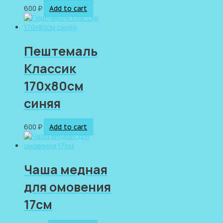
600
₽
Add to cart
Пештемаль
Классик
170х80см
синяя
600
₽
Add to cart
Чаша медная
для омовения
17см