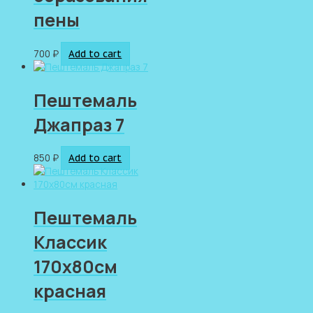
пены
700
₽
Add to cart
Пештемаль
Джапраз 7
850
₽
Add to cart
Пештемаль
Классик
170х80см
красная