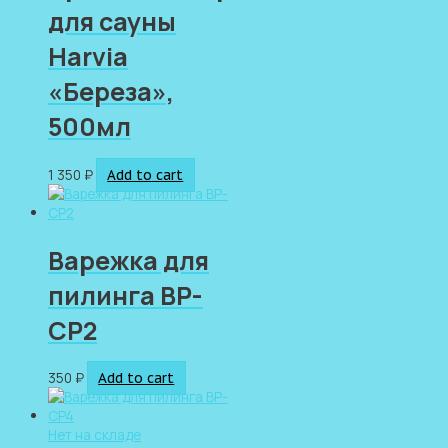
для сауны
Harvia
«Береза»,
500мл
1 350
₽
Add to cart
Варежка для
пилинга BP-
CP2
350
₽
Add to cart
Нет на складе