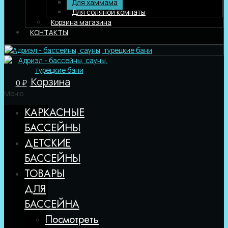
Для хаммама
Для соляной комнаты
Корзина магазина
КОНТАКТЫ
Корзина
0
₽
Меню
КАРКАСНЫЕ
БАССЕЙНЫ
ДЕТСКИЕ
БАССЕЙНЫ
ТОВАРЫ
ДЛЯ
БАССЕЙНА
Посмотреть