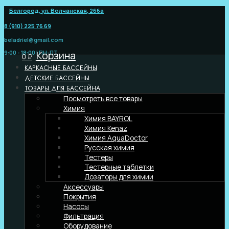
Перейти
Белгород, ул. Волчанская, 266а
к
8 (910) 225 76 69
содержимому
beladriel@gmail.com
9:00 - 18:00 | ПН-ПТ
Корзина
0
₽
КАРКАСНЫЕ БАССЕЙНЫ
ДЕТСКИЕ БАССЕЙНЫ
ТОВАРЫ ДЛЯ БАССЕЙНА
Посмотреть все товары
Химия
Химия BAYROL
Химия Kenaz
Химия AquaDoctor
Русская химия
Тестеры
Тестерные таблетки
Дозаторы для химии
Аксессуары
Покрытия
Насосы
Фильтрация
Оборудование