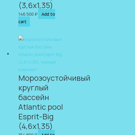
(3,6х1,35)
146 500
₽
Add to
cart
Морозоустойчивый
круглый
бассейн
Atlantic pool
Esprit-Big
(4,6х1,35)
154 800
₽
Add to