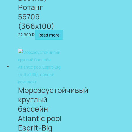
Ротанг
56709
(366х100)
22 900
₽
Read more
Морозоустойчивый
круглый
бассейн
Atlantic pool
Esprit-Big