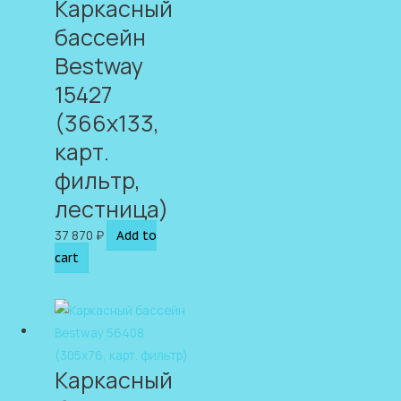
Каркасный
бассейн
Bestway
15427
(366х133,
карт.
фильтр,
лестница)
37 870
₽
Add to
cart
Каркасный