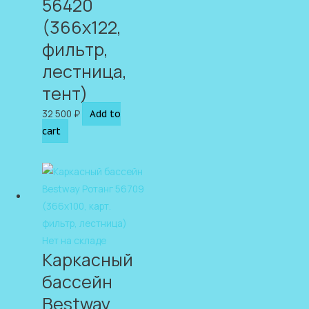
56420
(366х122,
фильтр,
лестница,
тент)
32 500
₽
Add to
cart
Нет на складе
Каркасный
бассейн
Bestway