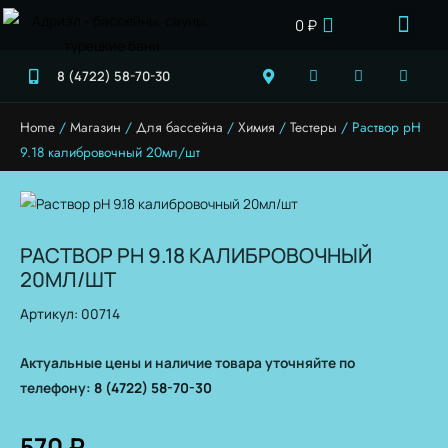
0
₽
КАРКАСНЫЕ БАССЕ
ДЕТСКИЕ БАССЕ
ТОВАРЫ ДЛЯ БАССЕ
ТОВАРЫ ДЛЯ САУНЫ
8 (4722) 58-70-30
Home
/
Магазин
/
Для бассейна
/
Химия
/
Тестеры
/ Раствор рН
9.18 калибровочный 20мл/шт
РАСТВОР РН 9.18 КАЛИБРОВОЧНЫЙ
20МЛ/ШТ
Артикул: 00714
Актуальные цены и наличие товара уточняйте по
телефону:
8 (4722) 58-70-30
570
₽