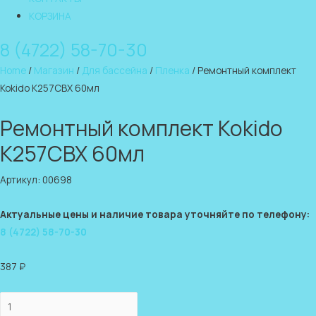
КОРЗИНА
8 (4722) 58-70-30
Home
/
Магазин
/
Для бассейна
/
Пленка
/ Ремонтный комплект
Kokido K257CBX 60мл
Ремонтный комплект Kokido
K257CBX 60мл
Артикул: 00698
Актуальные цены и наличие товара уточняйте по телефону:
8 (4722) 58-70-30
387
₽
Ремонтный